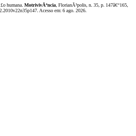
Ã£o humana.
MotrivivÃªncia
, FlorianÃ³polis, n. 35, p. 147â€“165,
042.2010v22n35p147. Acesso em: 6 ago. 2026.