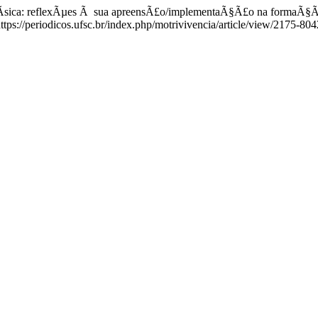
sica: reflexÃµes Ã sua apreensÃ£o/implementaÃ§Ã£o na formaÃ§
s://periodicos.ufsc.br/index.php/motrivivencia/article/view/2175-8