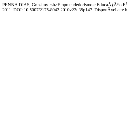
PENNA DIAS, Graziany. <b>Empreendedorismo e EducaÃ§Ã£o FÃ­
2011. DOI: 10.5007/2175-8042.2010v22n35p147. DisponÃ­vel em: http