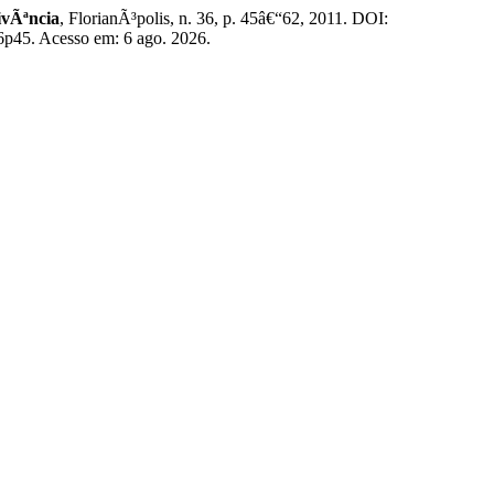
ivÃªncia
, FlorianÃ³polis, n. 36, p. 45â€“62, 2011. DOI:
6p45. Acesso em: 6 ago. 2026.