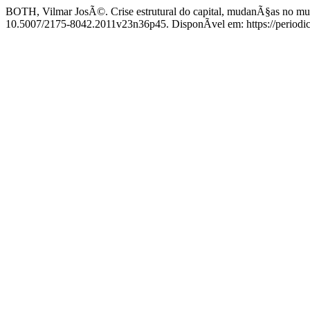
BOTH, Vilmar JosÃ©. Crise estrutural do capital, mudanÃ§as no m
10.5007/2175-8042.2011v23n36p45. DisponÃ­vel em: https://periodic