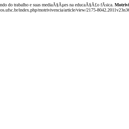
undo do trabalho e suas mediaÃ§Ãµes na educaÃ§Ã£o fÃ­sica.
Motriv
os.ufsc.br/index.php/motrivivencia/article/view/2175-8042.2011v23n3