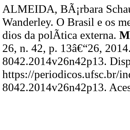
ALMEIDA, BÃ¡rbara Scha
Wanderley. O Brasil e os m
dios da polÃ­tica externa.
Mo
26, n. 42, p. 13â€“26, 201
8042.2014v26n42p13. Disp
https://periodicos.ufsc.br/
8042.2014v26n42p13. Acess