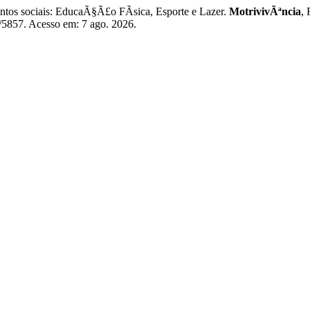
tos sociais: EducaÃ§Ã£o FÃ­sica, Esporte e Lazer.
MotrivivÃªncia
,
ew/5857. Acesso em: 7 ago. 2026.