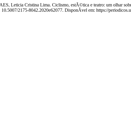
icia Cristina Lima. Ciclismo, estÃ©tica e teatro: um olhar sobre o
OI: 10.5007/2175-8042.2020e62077. DisponÃ­vel em: https://periodicos.