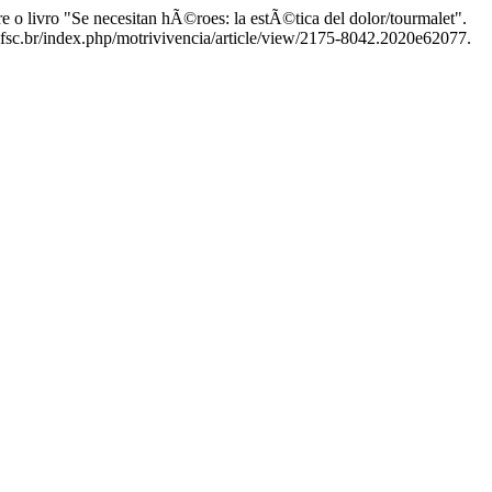
 livro "Se necesitan hÃ©roes: la estÃ©tica del dolor/tourmalet".
ufsc.br/index.php/motrivivencia/article/view/2175-8042.2020e62077.