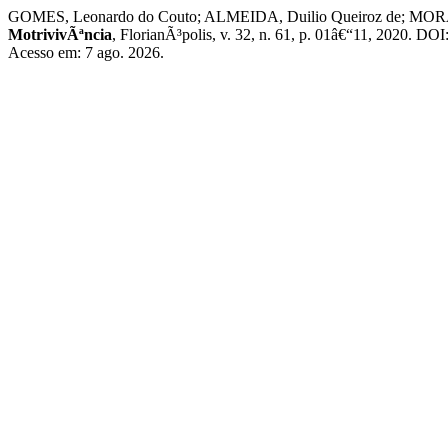
GOMES, Leonardo do Couto; ALMEIDA, Duilio Queiroz de; MORAES, Let
MotrivivÃªncia
, FlorianÃ³polis, v. 32, n. 61, p. 01â€“11, 2020. D
Acesso em: 7 ago. 2026.