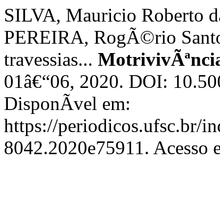
SILVA, Mauricio Roberto d
PEREIRA, RogÃ©rio Santos
travessias...
MotrivivÃªnci
01â€“06, 2020. DOI: 10.5
DisponÃ­vel em:
https://periodicos.ufsc.br/
8042.2020e75911. Acesso e