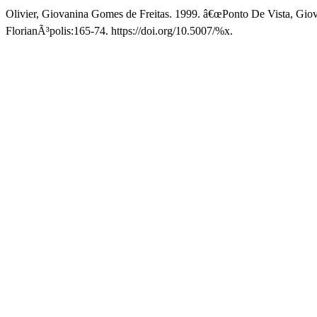
Olivier, Giovanina Gomes de Freitas. 1999. â€œPonto De Vista, Giov
FlorianÃ³polis:165-74. https://doi.org/10.5007/%x.