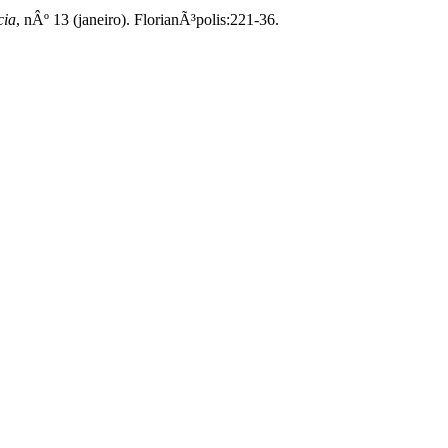
cia
, nÂº 13 (janeiro). FlorianÃ³polis:221-36.