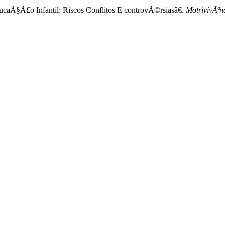
§Ã£o Infantil: Riscos Conflitos E controvÃ©rsiasâ€.
MotrivivÃªn