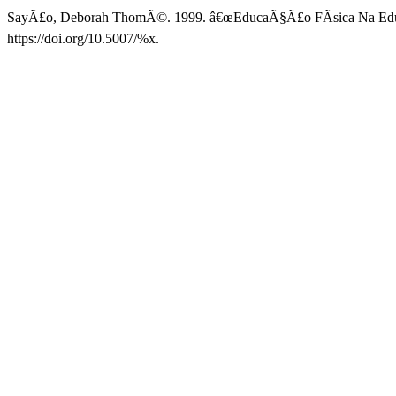
SayÃ£o, Deborah ThomÃ©. 1999. â€œEducaÃ§Ã£o FÃ­sica Na EducaÃ
https://doi.org/10.5007/%x.