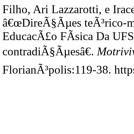
Filho, Ari Lazzarotti, e Ir
â€œDireÃ§Ãµes teÃ³rico-m
EducacÃ£o FÃ­sica Da UFSC
contradiÃ§Ãµesâ€.
Motrivi
FlorianÃ³polis:119-38. http