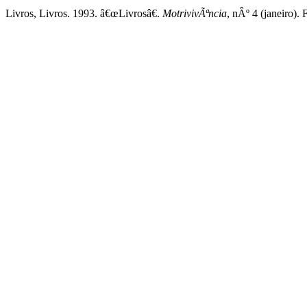
Livros, Livros. 1993. â€œLivrosâ€.
MotrivivÃªncia
, nÂº 4 (janeiro).