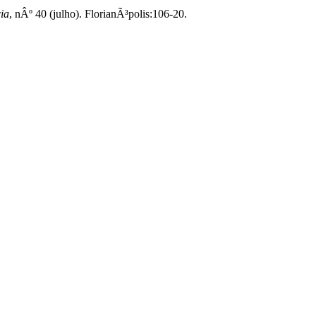
ia
, nÂº 40 (julho). FlorianÃ³polis:106-20.