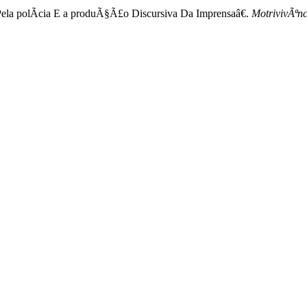
la polÃ­cia E a produÃ§Ã£o Discursiva Da Imprensaâ€.
MotrivivÃªnc