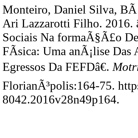
Monteiro, Daniel Silva, BÃ¡
Ari Lazzarotti Filho. 2016
Sociais Na formaÃ§Ã£o De
FÃ­sica: Uma anÃ¡lise Das
Egressos Da FEFDâ€.
Motr
FlorianÃ³polis:164-75. http
8042.2016v28n49p164.