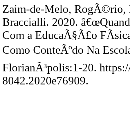
Zaim-de-Melo, RogÃ©rio, L
Braccialli. 2020. â€œQuan
Com a EducaÃ§Ã£o FÃ­sica
Como ConteÃºdo Na Escola
FlorianÃ³polis:1-20. https:
8042.2020e76909.