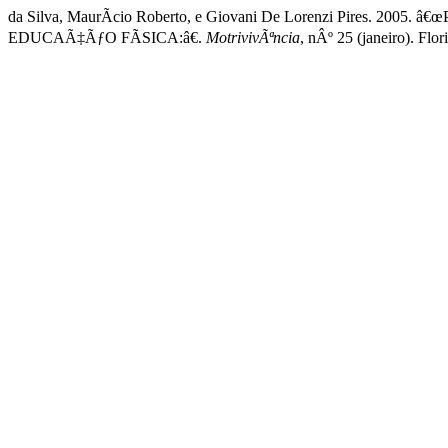
da Silva, MaurÃ­cio Roberto, e Giovani De Lorenzi Pires
EDUCAÃ‡ÃƒO FÃSICA:â€.
MotrivivÃªncia
, nÂº 25 (janeiro). Flo