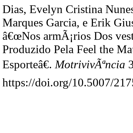
Dias, Evelyn Cristina Nune
Marques Garcia, e Erik Giu
â€œNos armÃ¡rios Dos vest
Produzido Pela Feel the Ma
Esporteâ€.
MotrivivÃªncia
3
https://doi.org/10.5007/21