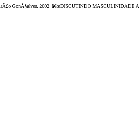
lle CarreirÃ£o GonÃ§alves. 2002. â€œDISCUTINDO MASCULINID