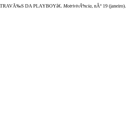
ADE ATRAVÃ‰S DA PLAYBOYâ€.
MotrivivÃªncia
, nÂº 19 (janeiro).