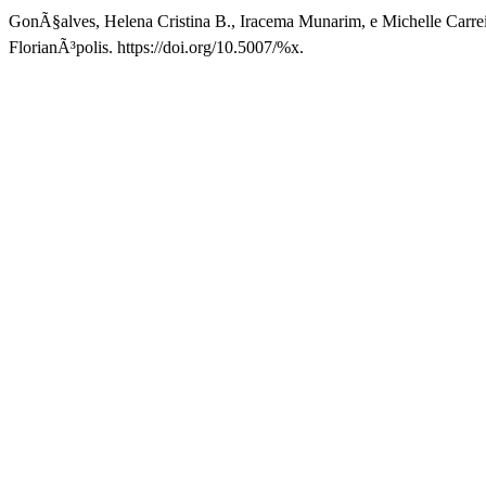
GonÃ§alves, Helena Cristina B., Iracema Munarim, e Miche
FlorianÃ³polis. https://doi.org/10.5007/%x.