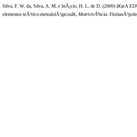
Silva, F. W. da, Silva, A. M. e InÃ¡cio, H. L. de D. (2009
elementos teÃ³rico-metodolÃ³gicosâ€,
MotrivivÃªncia
. FlorianÃ³pol