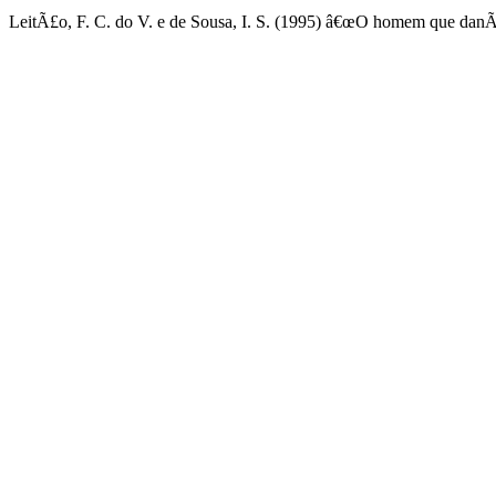
LeitÃ£o, F. C. do V. e de Sousa, I. S. (1995) â€œO homem que danÃ§