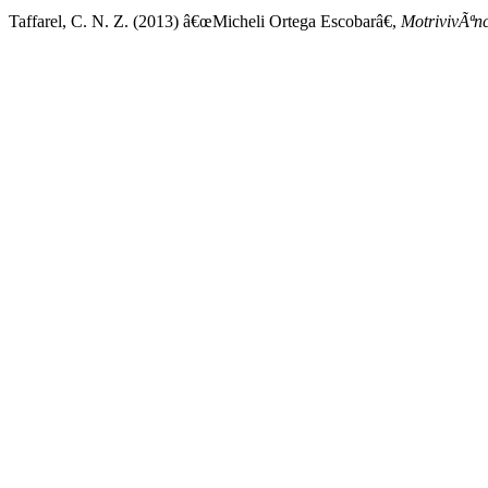
Taffarel, C. N. Z. (2013) â€œMicheli Ortega Escobarâ€,
MotrivivÃªn