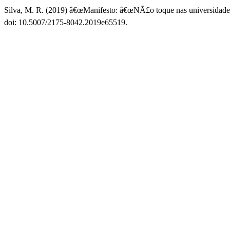
Silva, M. R. (2019) â€œManifesto: â€œNÃ£o toque nas universidades
doi: 10.5007/2175-8042.2019e65519.