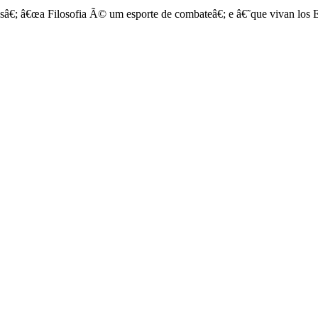
â€; â€œa Filosofia Ã© um esporte de combateâ€; e â€˜que vivan los 