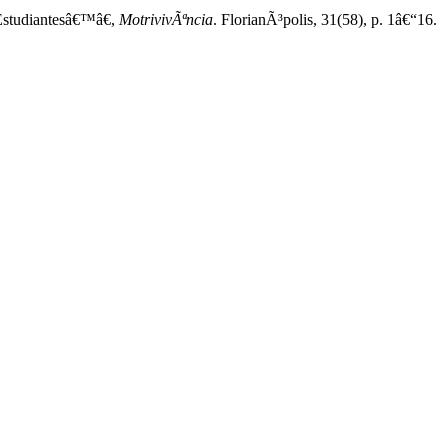
Estudiantesâ€™â€,
MotrivivÃªncia
. FlorianÃ³polis, 31(58), p. 1â€“16.