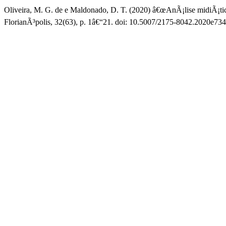
Oliveira, M. G. de e Maldonado, D. T. (2020) â€œAnÃ¡lise midiÃ¡ti
FlorianÃ³polis, 32(63), p. 1â€“21. doi: 10.5007/2175-8042.2020e734