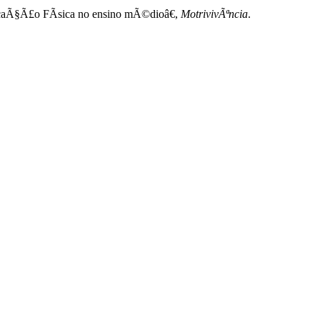
ducaÃ§Ã£o FÃ­sica no ensino mÃ©dioâ€,
MotrivivÃªncia
.