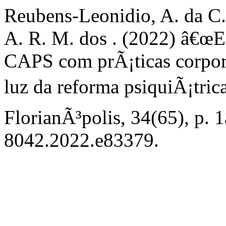
Reubens-Leonidio, A. da C.,
A. R. M. dos . (2022) â€œE
CAPS com prÃ¡ticas corpora
luz da reforma psiquiÃ¡trica
FlorianÃ³polis, 34(65), p. 
8042.2022.e83379.