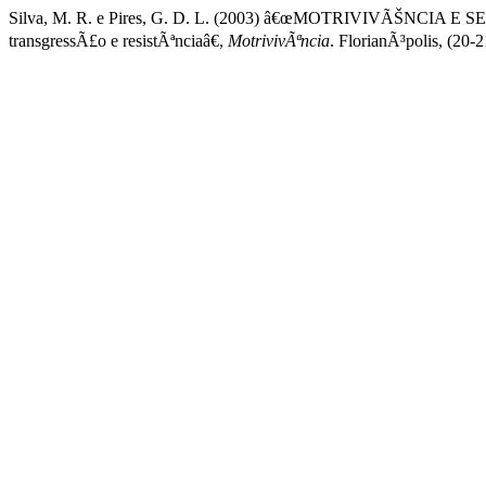
Silva, M. R. e Pires, G. D. L. (2003) â€œMOTRIVIVÃŠNCIA E 
transgressÃ£o e resistÃªnciaâ€,
MotrivivÃªncia
. FlorianÃ³polis, (20-