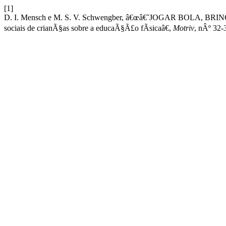
[1]
D. I. Mensch e M. S. V. Schwengber, â€œâ€˜JOGAR BOLA,
sociais de crianÃ§as sobre a educaÃ§Ã£o fÃ­sicaâ€,
Motriv
, nÂº 32-