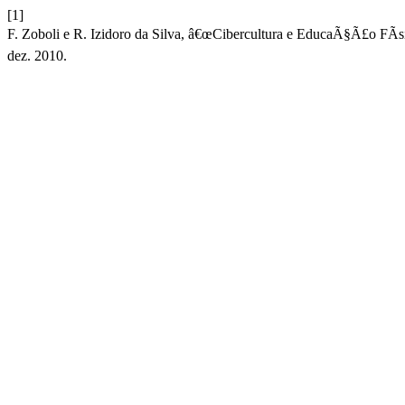
[1]
F. Zoboli e R. Izidoro da Silva, â€œCibercultura e EducaÃ§Ã£o FÃ­
dez. 2010.