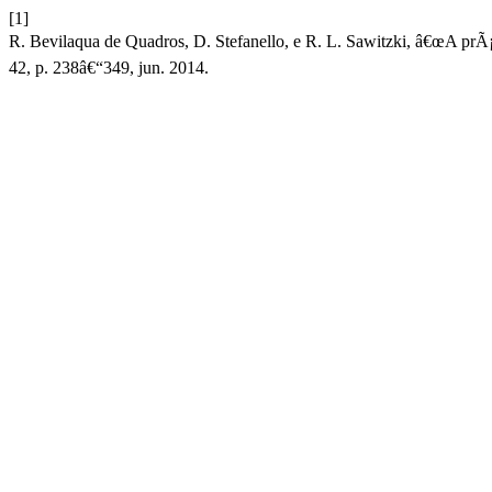
[1]
R. Bevilaqua de Quadros, D. Stefanello, e R. L. Sawitzki, â€œA prÃ¡
42, p. 238â€“349, jun. 2014.