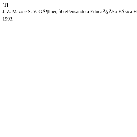
[1]
J. Z. Mazo e S. V. GÃ¶llner, â€œPensando a EducaÃ§Ã£o FÃ­sica Hu
1993.