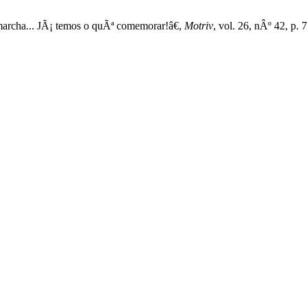
marcha... JÃ¡ temos o quÃª comemorar!â€,
Motriv
, vol. 26, nÂº 42, p. 