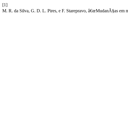
[1]
M. R. da Silva, G. D. L. Pires, e F. Starepravo, â€œMudanÃ§as em 