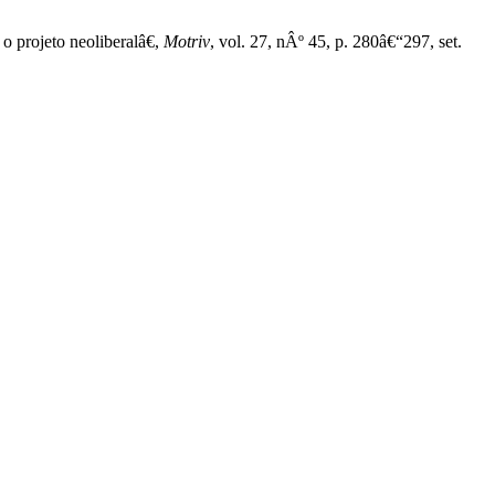
 projeto neoliberalâ€,
Motriv
, vol. 27, nÂº 45, p. 280â€“297, set.