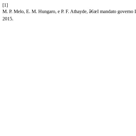
[1]
M. P. Melo, E. M. Hungaro, e P. F. Athayde, â€œI mandato governo Lu
2015.