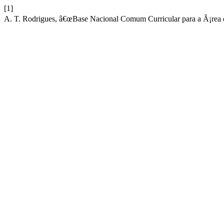
[1]
A. T. Rodrigues, â€œBase Nacional Comum Curricular para a Ã¡rea 