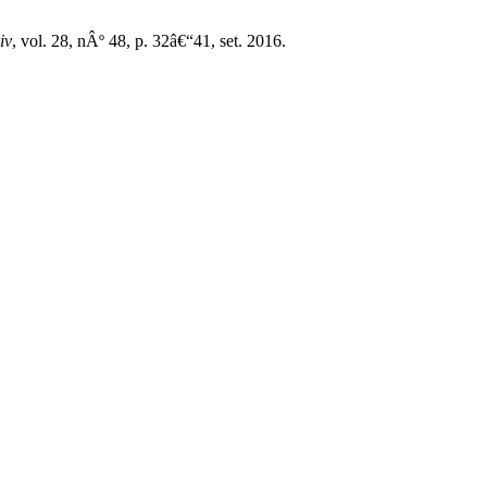
iv
, vol. 28, nÂº 48, p. 32â€“41, set. 2016.