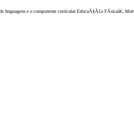
de linguagens e o componente curricular EducaÃ§Ã£o FÃ­sicaâ€,
Motr