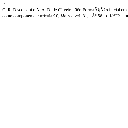
[1]
C. R. Bisconsini e A. A. B. de Oliveira, â€œFormaÃ§Ã£o inicial em 
como componente curricularâ€,
Motriv
, vol. 31, nÂº 58, p. 1â€“21, 