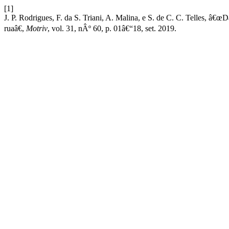
[1]
J. P. Rodrigues, F. da S. Triani, A. Malina, e S. de C. C. Telles, â€œ
ruaâ€,
Motriv
, vol. 31, nÂº 60, p. 01â€“18, set. 2019.