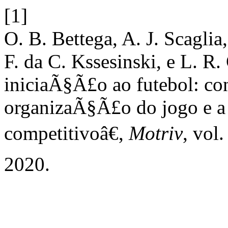
[1]
O. B. Bettega, A. J. Scaglia,
F. da C. Kssesinski, e L. 
iniciaÃ§Ã£o ao futebol: co
organizaÃ§Ã£o do jogo e a
competitivoâ€,
Motriv
, vol
2020.