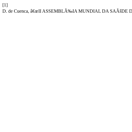
[1]
D. de Cuenca, â€œII ASSEMBLÃ‰IA MUNDIAL DA SAÃšDE 