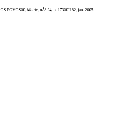
DOS POVOSâ€,
Motriv
, nÂº 24, p. 173â€“182, jan. 2005.