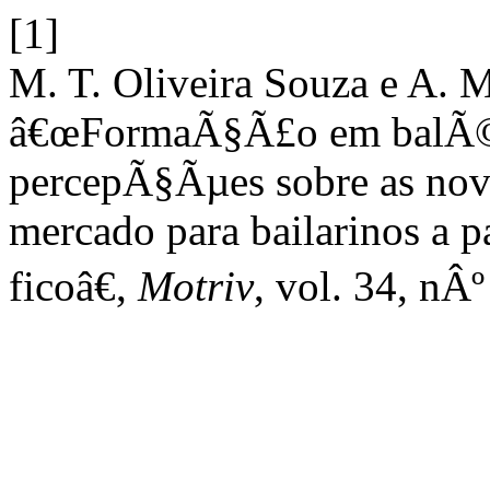
[1]
M. T. Oliveira Souza e A. 
â€œFormaÃ§Ã£o em balÃ© c
percepÃ§Ãµes sobre as nova
mercado para bailarinos a p
ficoâ€,
Motriv
, vol. 34, nÂº