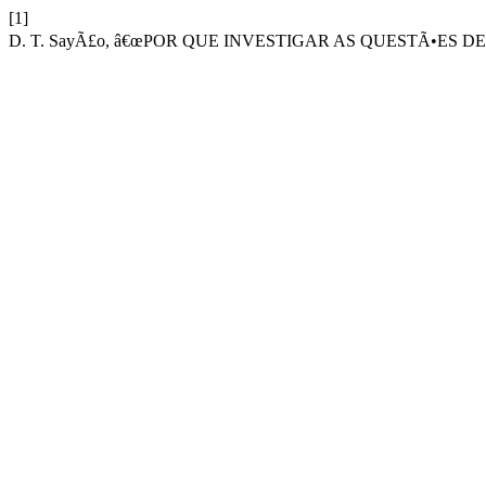
[1]
D. T. SayÃ£o, â€œPOR QUE INVESTIGAR AS QUESTÃ•ES D