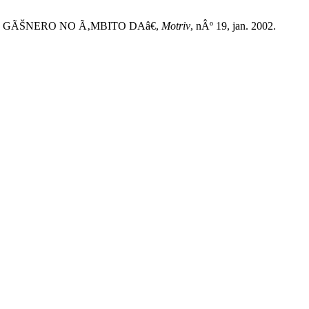
E GÃŠNERO NO Ã‚MBITO DAâ€,
Motriv
, nÂº 19, jan. 2002.