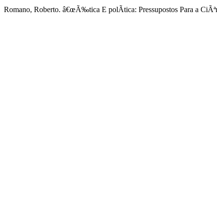
Romano, Roberto. â€œÃ‰tica E polÃ­tica: Pressupostos Para a CiÃªn