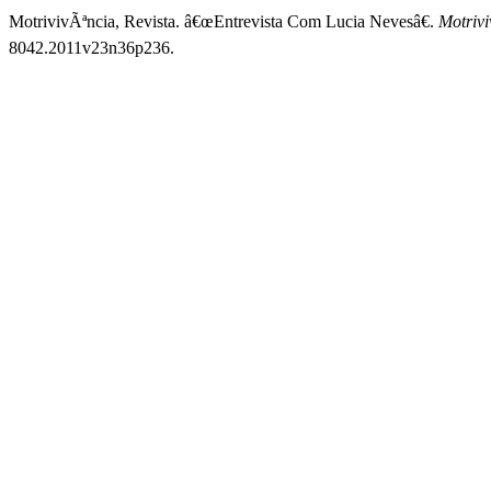
MotrivivÃªncia, Revista. â€œEntrevista Com Lucia Nevesâ€.
Motrivi
8042.2011v23n36p236.