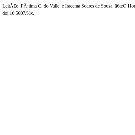
LeitÃ£o, FÃ¡tima C. do Valle, e Iracema Soares de Sousa. â€œO H
doi:10.5007/%x.