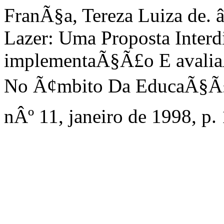
FranÃ§a, Tereza Luiza de.
Lazer: Uma Proposta Interdi
implementaÃ§Ã£o E avali
No Ã¢mbito Da EducaÃ§Ã£o
nÂº 11, janeiro de 1998, p