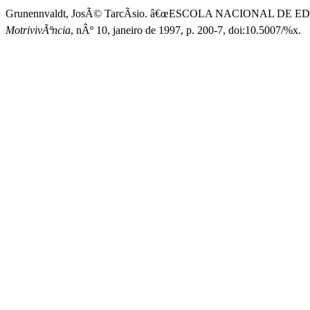
Grunennvaldt, JosÃ© TarcÃ­sio. â€œESCOLA NACIONAL DE E
MotrivivÃªncia
, nÂº 10, janeiro de 1997, p. 200-7, doi:10.5007/%x.