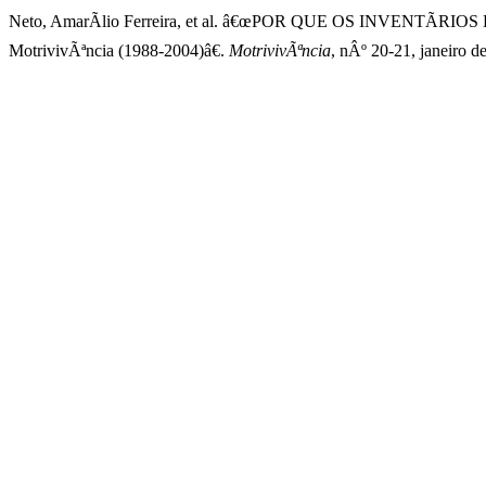
Neto, AmarÃ­lio Ferreira, et al. â€œPOR QUE OS INVENTÃRI
MotrivivÃªncia (1988-2004)â€.
MotrivivÃªncia
, nÂº 20-21, janeiro d