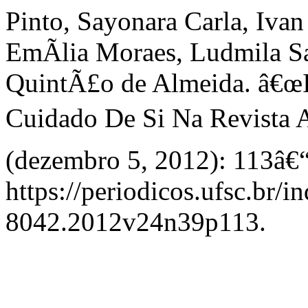
Pinto, Sayonara Carla, Iva
EmÃ­lia Moraes, Ludmila Sa
QuintÃ£o de Almeida. â€œId
Cuidado De Si Na Revista 
(dezembro 5, 2012): 113â€“
https://periodicos.ufsc.br/
8042.2012v24n39p113.