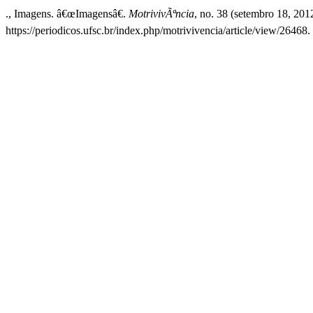
., Imagens. â€œImagensâ€.
MotrivivÃªncia
, no. 38 (setembro 18, 201
https://periodicos.ufsc.br/index.php/motrivivencia/article/view/26468.