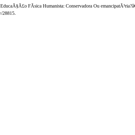
 a EducaÃ§Ã£o FÃ­sica Humanista: Conservadora Ou emancipatÃ³ria?â€
ew/28815.