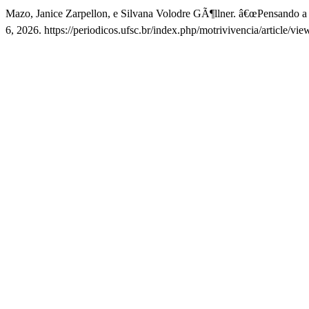
Mazo, Janice Zarpellon, e Silvana Volodre GÃ¶llner. â€œPensando
6, 2026. https://periodicos.ufsc.br/index.php/motrivivencia/article/vi