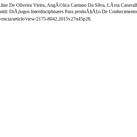
ine De Oliveira Vieira, AngÃ©lica Caetano Da Silva, LÃ­via Carava
til: DiÃ¡logos Interdisciplinares Para produÃ§Ã£o De Conhecimento
vivencia/article/view/2175-8042.2015v27n45p28.