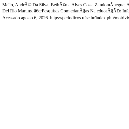
Mello, AndrÃ© Da Silva, BethÃ¢nia Alves Costa ZandomÃ­negue, Al
Del Rio Martins. â€œPesquisas Com crianÃ§as Na educaÃ§Ã£o Infan
Acessado agosto 6, 2026. https://periodicos.ufsc.br/index.php/motri