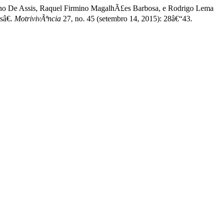
lho De Assis, Raquel Firmino MagalhÃ£es Barbosa, e Rodrigo Lema
sâ€.
MotrivivÃªncia
27, no. 45 (setembro 14, 2015): 28â€“43.