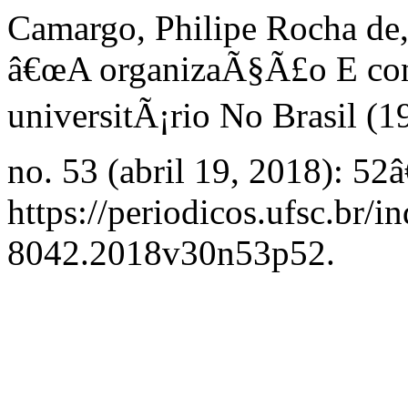
Camargo, Philipe Rocha de
â€œA organizaÃ§Ã£o E co
universitÃ¡rio No Brasil (1
no. 53 (abril 19, 2018): 52
https://periodicos.ufsc.br/
8042.2018v30n53p52.