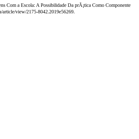
ens Com a Escola: A Possibilidade Da prÃ¡tica Como Componente
cia/article/view/2175-8042.2019e56269.