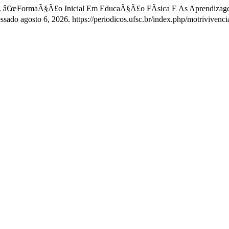
eira. â€œFormaÃ§Ã£o Inicial Em EducaÃ§Ã£o FÃ­sica E As Aprendizag
ssado agosto 6, 2026. https://periodicos.ufsc.br/index.php/motriviven