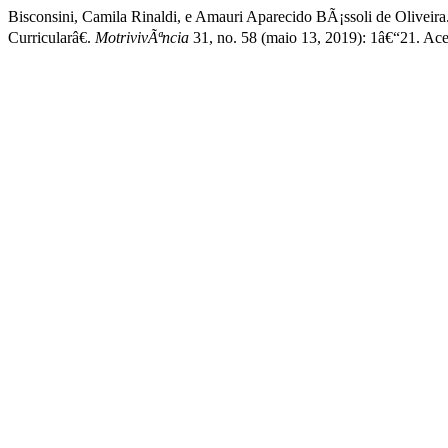
Bisconsini, Camila Rinaldi, e Amauri Aparecido BÃ¡ssoli de Oliv
Curricularâ€.
MotrivivÃªncia
31, no. 58 (maio 13, 2019): 1â€“21. Ace