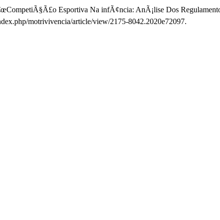
 â€œCompetiÃ§Ã£o Esportiva Na infÃ¢ncia: AnÃ¡lise Dos Regulamentos
/index.php/motrivivencia/article/view/2175-8042.2020e72097.