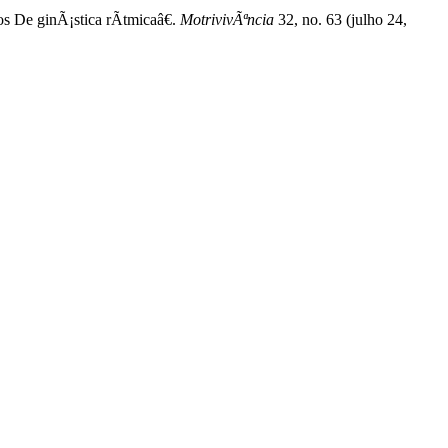
 De ginÃ¡stica rÃ­tmicaâ€.
MotrivivÃªncia
32, no. 63 (julho 24,