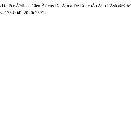
s De PeriÃ³dicos CientÃ­ficos Da Ã¡rea De EducaÃ§Ã£o FÃ­sicaâ€.
Mo
view/2175-8042.2020e75772.